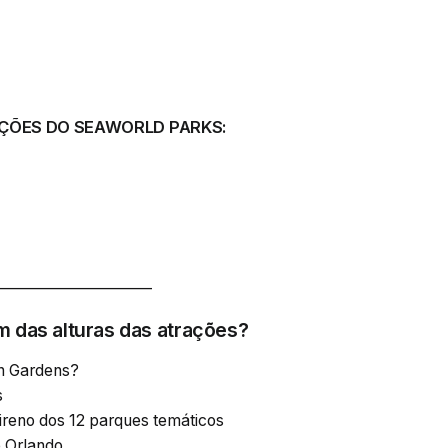
ÇÕES DO SEAWORLD PARKS:
______________________
m das alturas das atrações?
ch Gardens?
s
ireno dos 12 parques temáticos
e Orlando