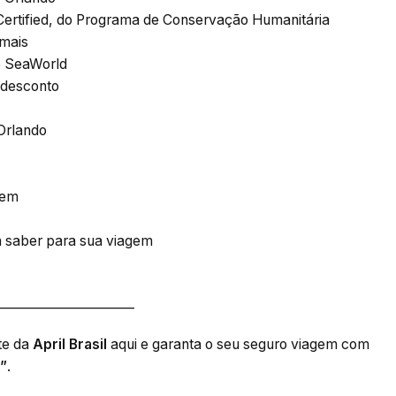
ertified, do Programa de Conservação Humanitária
imais
o SeaWorld
desconto
Orlando
gem
a saber para sua viagem
______________________
te da
April Brasil
aqui e garanta o seu seguro viagem com
”
.