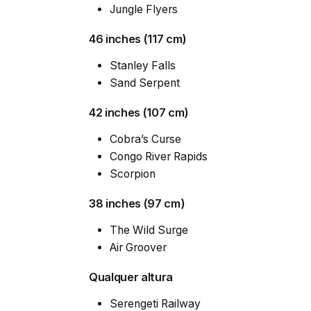
Jungle Flyers
46 inches (117 cm)
Stanley Falls
Sand Serpent
42 inches (107 cm)
Cobra’s Curse
Congo River Rapids
Scorpion
38 inches (97 cm)
The Wild Surge
Air Groover
Qualquer altura
Serengeti Railway