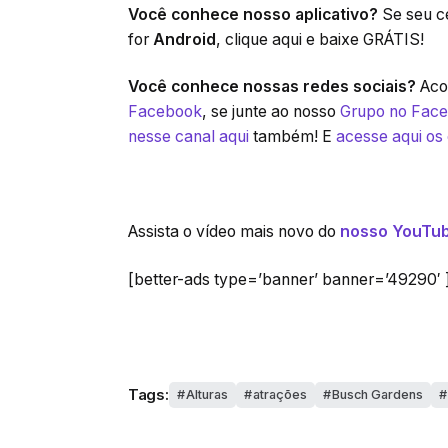
Você conhece nosso aplicativo?
Se seu ce
for
Android
, clique aqui e baixe GRÁTIS!
Você conhece nossas redes sociais?
Acom
Facebook
, se junte ao nosso
Grupo no Fac
nesse canal aqui
também! E
acesse aqui os
Assista o vídeo mais novo do
nosso YouTub
[better-ads type=’banner’ banner=’49290′ 
Tags:
Alturas
atrações
Busch Gardens