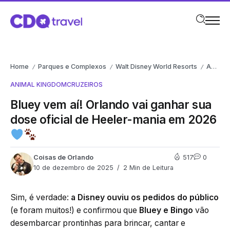
Home
Parques e Complexos
Walt Disney World Resorts
Animal Kingdom
/
/
/
ANIMAL KINGDOM
CRUZEIROS
Bluey vem aí! Orlando vai ganhar sua
dose oficial de Heeler-mania em 2026
Coisas de Orlando
517
0
10 de dezembro de 2025
2 Min de Leitura
Sim, é verdade:
a Disney ouviu os pedidos do público
(e foram muitos!) e confirmou que
Bluey e Bingo
vão
desembarcar prontinhas para brincar, cantar e